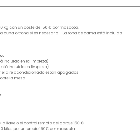
0 kg con un coste de 150 € por mascota.
a cuna o trona si es necesario – La ropa de cama está incluida –
o:
á incluido en la limpieza)
está incluido en limpieza)
y el aire acondicionado están apagados
sobre la mesa
a:
a llave o el control remoto del garaje 150 €
0 kilos por un precio 150€ por mascota