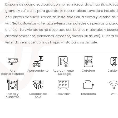
Dispone de cocina equipada con horno microondas, frigorífico, lavavaj
grande y suficiente para guardar la ropa, maleas. Lavadora instalada
de 2 plazas de cuero. Afombras instaladas en la cama y la zona de
wifi, Netflix, Movistar +. Terraza exterior con paredes de piedras antig
artificial. La vivienda se ha decorado con buenos materiales y buen
electrodomésticos, colchones, armarios, mesas, sillas, etc). Cuenta c
vivienda se encuentra muy limpia y lista para su disfrute.
Aire
Aparcamiento
Aparcamiento
Cafetera
Calde
acondicionado
– De pago
Platos y
Secador de
Televisión
Tostadora
Wifi
cubiertos
pelo