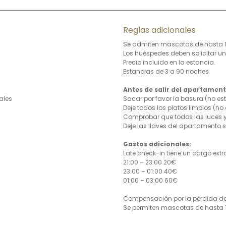
Reglas adicionales
Se admiten mascotas de hasta 1
Los huéspedes deben solicitar un
Precio incluido en la estancia.
Estancias de 3 a 90 noches
Antes de salir del apartament
ales
Sacar por favor la basura (no est
Deje todos los platos limpios (no 
Comprobar que todos las luces 
Deje las llaves del apartamento 
Gastos adicionales:
Late check-in tiene un cargo extr
21:00 – 23.00 20€
23:00 – 01:00 40€
01:00 – 03:00 60€
Compensación por la pérdida de l
Se permiten mascotas de hasta 1