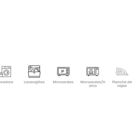
avadora
Lavavajillas
Microondas
Microondas/H
Plancha de
orno
vapor