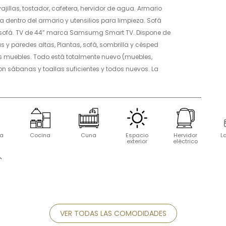
illas, tostador, cafetera, hervidor de agua. Armario
 dentro del armario y utensilios para limpieza. Sofá
l sofá. TV de 44” marca Samsumg Smart TV. Dispone de
uas y paredes altas, Plantas, sofá, sombrilla y césped
os muebles. Todo está totalmente nuevo (muebles,
on sábanas y toallas suficientes y todos nuevos. La
ra
Cocina
Cuna
Espacio
Hervidor
L
exterior
eléctrico
VER TODAS LAS COMODIDADES