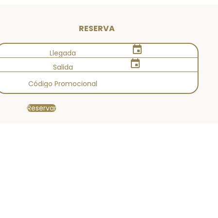
RESERVA
event
event